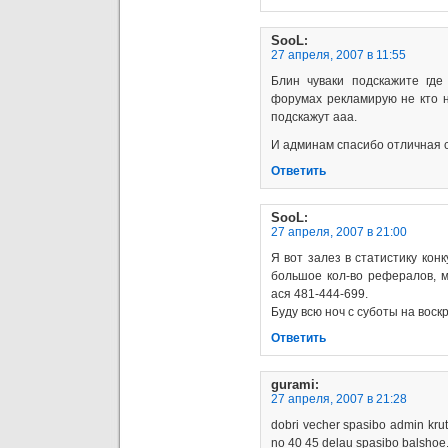
SooL
:
27 апреля, 2007 в 11:55
Блин чуваки подскажите где
форумах рекламирую не кто 
подскажут ааа.
И админам спасибо отличная с
Ответить
SooL
:
27 апреля, 2007 в 21:00
Я вот залез в статистику кон
большое кол-во рефералов, 
ася 481-444-699.
Буду всю ноч с суботы на воск
Ответить
gurami
:
27 апреля, 2007 в 21:28
dobri vecher spasibo admin kruto
no 40 45 delau spasibo balshoe