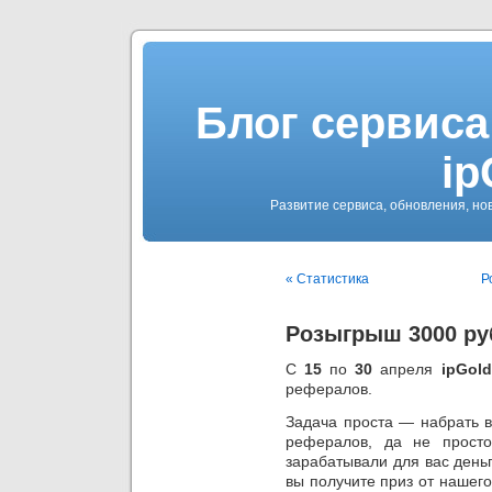
Блог сервиса
ip
Развитие сервиса, обновления, но
« Статистика
Р
Розыгрыш 3000 ру
С
15
по
30
апреля
ipGold
рефералов.
Задача проста — набрать в
рефералов, да не прост
зарабатывали для вас день
вы получите приз от нашег