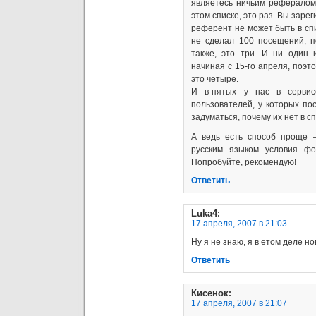
являетесь ничьим рефералом
этом списке, это раз. Вы заре
референт не может быть в спи
не сделал 100 посещений, п
также, это три. И ни один 
начиная с 15-го апреля, поэт
это четыре.
И в-пятых у нас в серви
пользователей, у которых по
задуматься, почему их нет в с
А ведь есть способ проще 
русским языком условия фор
Попробуйте, рекомендую!
Ответить
Luka4
:
17 апреля, 2007 в 21:03
Ну я не знаю, я в етом деле нови
Ответить
Кисенок
:
17 апреля, 2007 в 21:07