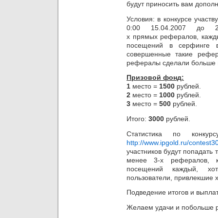
будут приносить вам допол
Условия: в конкурсе участв
0:00 15.04.2007 до 
х прямых рефералов, кажд
посещений в серфинге в
совершенные такие рефе
рефералы сделали больше в
Призовой фонд:
1
место =
1500
рублей.
2
место =
1000
рублей.
3
место =
500
рублей.
Итого:
3000
рублей.
Статистика по конкур
http://www.ipgold.ru/contest
участников будут попадать т
менее 3-х рефералов, 
посещений каждый, хо
пользователи, привлекшие х
Подведение итогов и выпл
Желаем удачи и побольше 