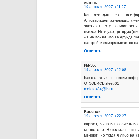
admin
:
19 апреля, 2007 в 11:27
Кошелек один — связано с фо
А товарищей желающих смени
закрывать эту возможность
психоз. Итак уже, цитирую (пи
«я не понял что за ерунда за
настройки замораживается на 3
Ответить
Nik56
:
19 апреля, 2007 в 12:08
Как связаться сос своим рефе
ОТЗОВИСЬ sleep61
molotok84@list.ru
Ответить
Кисенок
:
19 апреля, 2007 в 22:27
kuptsoff, была бы ооочень бл
меняете ip. Я сколько не пыт
меняют.. но тогда я либо на 