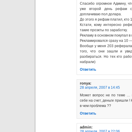
Спасибо огромное Админу, что
уже второй день рефам с
доплачиваю пол долара.
До этого я рефам платил, кто 
Кстати, кому интересно реф
такие проэкты по заработку.
Рекламу в основном покупал в m
Рекламировался сразу на 10 — 
Вообще у меня 203 реферала,
того, что они зашли и уви
разбираться. Но тех кто рабо
набрали)
Ответить
ronya
:
28 апреля, 2007 в 14:45
Может вопрос не по теме … 
себе на счет, деньги пришли !
в чем проблема ??
Ответить
admin
:
28 апреля, 2007 в 22:06