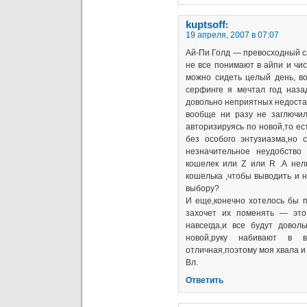
kuptsoff
:
19 апреля, 2007 в 07:07
Ай-Пи Голд — превосходный 
не все понимают в айпи и чис
можно сидеть целый день, в
серфинге я мечтал год наза
довольно неприятных недоста
вообще ни разу не заглючил
авторизируясь по новой,то ес
без особого энтузиазма,но 
незначительное неудобство
кошелек или Z или R .А нел
кошелька ,чтобы выводить и 
выбору?
И еще,конечно хотелось бы 
захочет их поменять — это
навсегда,и все будут довол
новой,руку набивают в 
отличная,поэтому моя хвала и
Вл.
Ответить