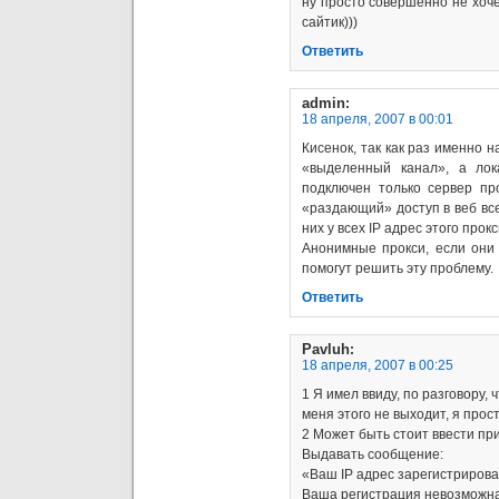
ну просто совершенно не хоче
сайтик)))
Ответить
admin
:
18 апреля, 2007 в 00:01
Кисенок, так как раз именно н
«выделенный канал», а лок
подключен только сервер пр
«раздающий» доступ в веб все
них у всех IP адрес этого прокс
Анонимные прокси, если они
помогут решить эту проблему.
Ответить
Pavluh
:
18 апреля, 2007 в 00:25
1 Я имел ввиду, по разговору, ч
меня этого не выходит, я прос
2 Может быть стоит ввести пр
Выдавать сообщение:
«Ваш IP адрес зарегистрирова
Ваша регистрация невозможна