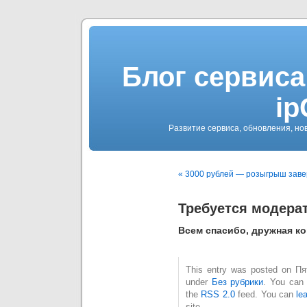
Блог сервиса
ip
Развитие сервиса, обновления, но
« 3000 рублей — розыгрыш зав
Требуется модерат
Всем спасибо, дружная к
This entry was posted on Пят
under
Без рубрики
. You can 
the
RSS 2.0
feed. You can
le
site.