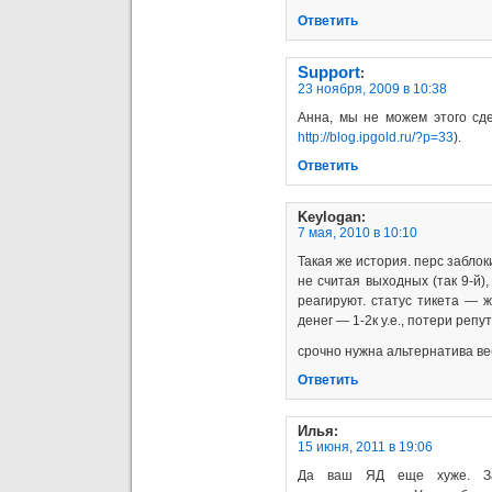
Ответить
Support
:
23 ноября, 2009 в 10:38
Анна, мы не можем этого сде
http://blog.ipgold.ru/?p=33
).
Ответить
Keylogan
:
7 мая, 2010 в 10:10
Такая же история. перс заблок
не считая выходных (так 9-й)
реагируют. статус тикета — 
денег — 1-2к у.е., потери реп
срочно нужна альтернатива в
Ответить
Илья
:
15 июня, 2011 в 19:06
Да ваш ЯД еще хуже. За