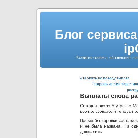
Блог сервиса
ip
Развитие сервиса, обновления, но
« И опять по поводу выплат
Географический таргетинг 
раскр
Выплаты снова р
Сегодня около 5 утра по М
все пользователи теперь п
Время блокировки составило
и не была названа. Ни од
дождались.