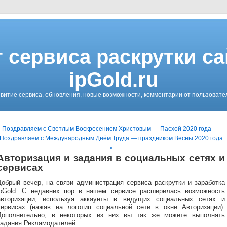
 сервиса раскрутки с
ipGold.ru
витие сервиса, обновления, новые возможности, комментарии от пользовате
« Поздравляем с Светлым Воскресением Христовым — Пасхой 2020 года
Поздравляем с Международным Днём Труда — праздником Весны 2020 года
»
Авторизация и задания в социальных сетях и
сервисах
Добрый вечер, на связи администрация сервиса раскрутки и заработка
ipGold. С недавних пор в нашем сервисе расширилась возможность
авторизации, используя аккаунты в ведущих социальных сетях и
сервисах (нажав на логотип социальной сети в окне Авторизации).
Дополнительно, в некоторых из них вы так же можете выполнять
задания Рекламодателей.