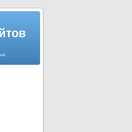
айтов
лей.