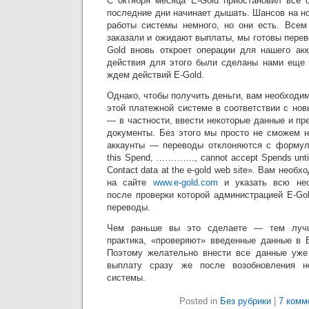
С октября месяца E-Gold приостановил все 
последние дни начинает дышать. Шансов на н
работы системы немного, но они есть. Всем
заказали и ожидают выплаты, мы готовы переве
Gold вновь откроет операции для нашего ак
действия для этого были сделаны нами еще 
ждем действий E-Gold.
Однако, чтобы получить деньги, вам необходим
этой платежной системе в соответствии с но
— в частности, ввести некоторые данные и п
документы. Без этого мы просто не сможем н
аккаунты — переводы отклоняются с формулир
this Spend, …………., cannot accept Spends until 
Contact data at the e-gold web site». Вам необ
на сайте
www.e-gold.com
и указать всю не
после проверки которой администрацией E-Go
переводы.
Чем раньше вы это сделаете — тем лучш
практика, «проверяют» введенные данные в E
Поэтому желательно внести все данные уже 
выплату сразу же после возобновления н
системы.
Posted in
Без рубрики
|
7 комм