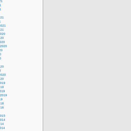
21
1
1
021
1
2021
021
2020
020
2020
 2020
20
0
0
020
0
2020
020
2019
019
2019
 2019
19
018
016
2015
2014
014
2014