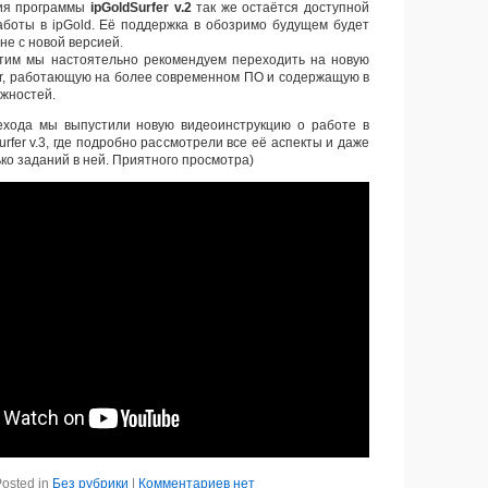
ия программы
ipGoldSurfer v.2
так же остаётся доступной
аботы в ipGold. Её поддержка в обозримо будущем будет
не с новой версией.
этим мы настоятельно рекомендуем переходить на новую
er, работающую на более современном ПО и содержащую в
жностей.
ехода мы выпустили новую видеоинструкцию о работе в
rfer v.3, где подробно рассмотрели все её аспекты и даже
ко заданий в ней. Приятного просмотра)
osted in
Без рубрики
|
Комментариев нет