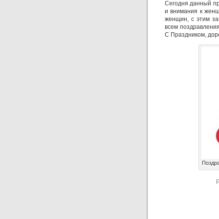
Сегодня данный пр
и внимания к женщ
женщин, с этим з
всем поздравления
С Праздником, до
Поздр
P