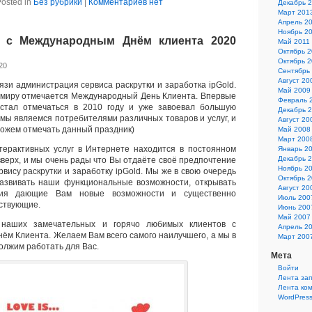
osted in
Без рубрики
|
Комментариев нет
Декабрь 
Март 201
Апрель 2
Ноябрь 2
 с Международным Днём клиента 2020
Май 2011
Октябрь 
Октябрь 
20
Сентябрь
Август 20
язи администрация сервиса раскрутки и заработка ipGold.
Май 2009
 миру отмечается Международный День Клиента. Впервые
Февраль 
стал отмечаться в 2010 году и уже завоевал большую
Декабрь 
 мы являемся потребителями различных товаров и услуг, и
Август 20
можем отмечать данный праздник)
Май 2008
Март 200
терактивных услуг в Интернете находится в постоянном
Январь 2
Декабрь 
вверх, и мы очень рады что Вы отдаёте своё предпочтение
Ноябрь 2
вису раскрутки и заработку ipGold. Мы же в свою очередь
Октябрь 
азвивать наши функциональные возможности, открывать
Август 20
ния дающие Вам новые возможности и существенно
Июль 200
ствующие.
Июнь 200
Май 2007
наших замечательных и горячо любимых клиентов с
Апрель 2
м Клиента. Желаем Вам всего самого наилучшего, а мы в
Март 200
олжим работать для Вас.
Мета
Войти
Лента за
Лента ко
WordPress