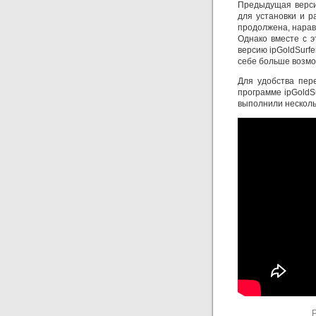
Предыдущая верс
для установки и р
продолжена, нарав
Однако вместе с 
версию ipGoldSurf
себе больше возмо
Для удобства пер
программе ipGoldSu
выполнили несколь
P