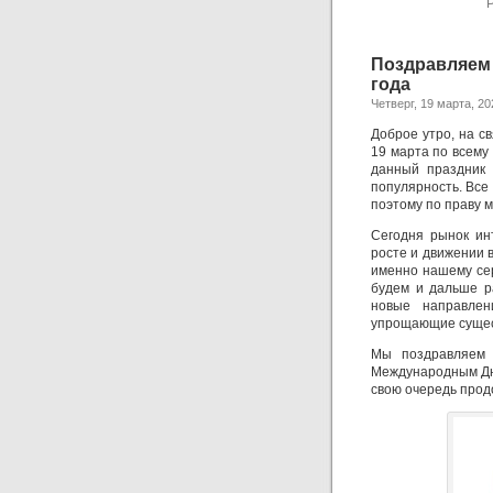
P
Поздравляем
года
Четверг, 19 марта, 20
Доброе утро, на св
19 марта по всему
данный праздник 
популярность. Все
поэтому по праву 
Сегодня рынок ин
росте и движении 
именно нашему сер
будем и дальше р
новые направле
упрощающие суще
Мы поздравляем 
Международным Днё
свою очередь прод