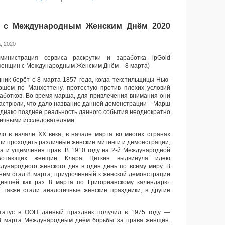
 с Международным Женским Днём 2020
, 2020
министрация сервиса раскрутки и заработка ipGold
женщин с Международным Женским Днём – 8 марта)
ник берёт с 8 марта 1857 года, когда текстильщицы Нью-
шем по Манхеттену, протестую против плохих условий
работков. Во время марша, для привлечения внимания они
кастрюли, что дало название данной демонстрации – Марш
Однако позднее реальность данного события неоднократно
личными исследователями.
о в начале XX века, в начале марта во многих странах
и проходить различные женские митинги и демонстрации,
а и ущемления прав. В 1910 году на 2-й Международной
ботающих женщин Клара Цеткин выдвинула идею
ународного женского дня в один день по всему миру. В
ём стал 8 марта, приуроченный к женской демонстрации
дившей как раз 8 марта по Григорианскому календарю.
 также стали аналогичные женские праздники, в другие
татус в ООН данный праздник получил в 1975 году —
8 марта Международным днём борьбы за права женщин.