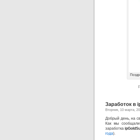
Поздр
P
Заработок в i
Вторник, 10 марта, 2
Добрый день, на св
Как мы сообщали
заработка
ipGoldSu
года
).