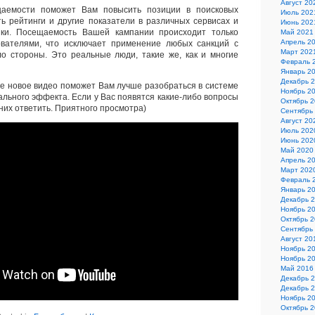
Август 20
щаемости поможет Вам повысить позиции в поисковых
Июль 202
ть рейтинги и другие показатели в различных сервисах и
Июнь 202
ики. Посещаемость Вашей кампании происходит только
Май 2021
Апрель 2
вателями, что исключает применение любых санкций с
Март 202
о стороны. Это реальные люди, такие же, как и многие
Февраль 
Январь 2
Декабрь 
е новое видео поможет Вам лучше разобраться в системе
Ноябрь 2
ального эффекта. Если у Вас появятся какие-либо вопросы
Октябрь 
них ответить. Приятного просмотра)
Сентябрь
Август 20
Июль 202
Июнь 202
Май 2020
Апрель 2
Март 202
Февраль 
Январь 2
Декабрь 
Ноябрь 2
Октябрь 
Сентябрь
Август 20
Ноябрь 2
Ноябрь 2
Май 2016
Декабрь 
Декабрь 
Ноябрь 2
Октябрь 