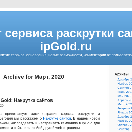
 сервиса раскрутки с
ipGold.ru
витие сервиса, обновления, новые возможности, комментарии от пользовате
Архивы
Archive for Март, 2020
Декабрь 
Ноябрь 2
Сентябрь
Июнь 202
Май 2022
pGold: Накрутка сайтов
Апрель 2
Март 202
020
Февраль 
Январь 2
с приветствует администрация сервиса раскрутки и
Декабрь 
 Сегодня мы расскажем о
Накрутке сайтов
. В нашем новом
Ноябрь 2
ажем, как создавать и настраивать кампанию в ipGold для
Октябрь 
емости сайта или любой другой web-страницы.
Сентябрь