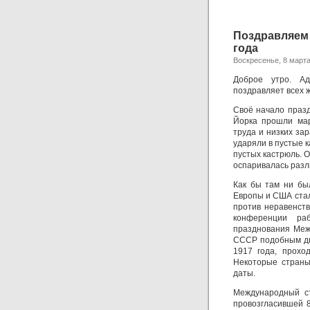
Поздравляем
года
Воскресенье, 8 марта
Доброе утро. Ад
поздравляет всех 
Своё начало празд
Йорка прошли мар
труда и низких за
ударяли в пустые 
пустых кастрюль. 
оспаривалась раз
Как бы там ни был
Европы и США стал
против неравенств
конференции ра
празднования Межд
СССР подобным дн
1917 года, прохо
Некоторые страны
даты.
Международный с
провозгласившей 