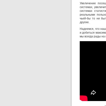
Увеличение посе
системах, увеличи
системах статист
реальными пользо
чьей-бы то ни был
другие.
Надеемся, что наш
и добиться максим
мы всегда рады на 