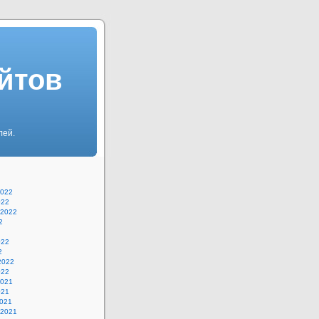
айтов
лей.
2022
022
 2022
2
022
2
2022
022
2021
021
2021
 2021