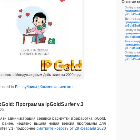
Свежие к
Dmitry
к з
программ
ipGoldSurf
Денис
к з
программ
ipGoldSurf
Dmitry
к з
программ
ipGoldSurf
Александ
программ
ipGoldSurf
Dmitry
к з
программ
ipGoldSurf
авляем с Международным Днём клиента 2020 года
osted in
Без рубрики
|
Комментариев нет
pGold: Программа ipGoldSurfer v.3
020
язи администрация сервиса раскрутки и заработка ipGold.
 ранее, недавно вышла новая версия программы для
rfer v.3
(подробнее
смотрите новость от 28 февраля 2020