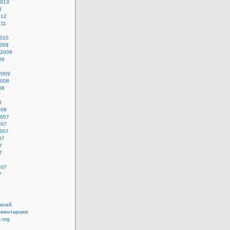
2013
3
012
011
2010
2009
 2009
09
2009
2008
08
8
008
2007
007
2007
07
7
7
007
7
писей
мментариев
.org