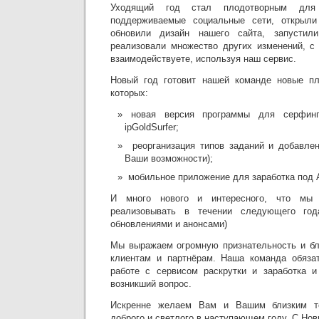
Уходящий год стал плодотворным дл
поддерживаемые социальные сети, открыли
обновили дизайн нашего сайта, запустили
реализовали множество других изменений, с
взаимодействуете, используя наш сервис.
Новый год готовит нашей команде новые пл
которых:
новая версия программы для серфин
ipGoldSurfer;
реорганизация типов заданий и добавле
Ваши возможности);
мобильное приложение для заработка под A
И много нового и интересного, что мы 
реализовывать в течении следующего го
обновлениями и анонсами)
Мы выражаем огромную признательность и бл
клиентам и партнёрам. Наша команда обяза
работе с сервисом раскрутки и заработка 
возникший вопрос.
Искренне желаем Вам и Вашим близким то
доброго и светлого в наступающем году. С Но